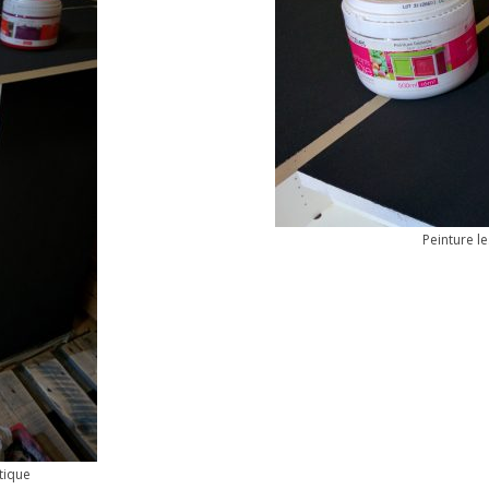
Peinture l
tique