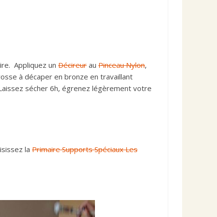
cire. Appliquez un
Décireur
au
Pi
nceau
Nylon
,
osse à décaper en bronze en travaillant
aissez sécher
6h, égrenez légèrement votre
oisissez
la
Primaire Supports Spéciaux Les