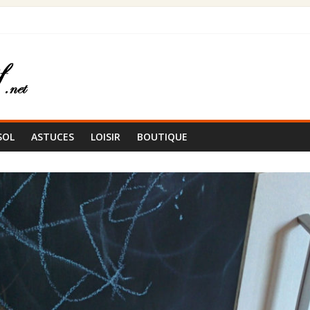
en bois ?
ancien ?
terni
SOL
ASTUCES
LOISIR
BOUTIQUE