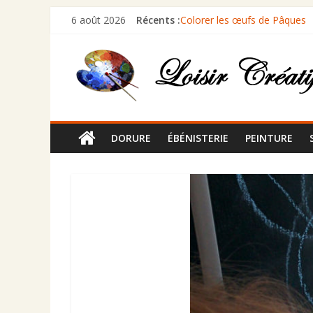
6 août 2026
Récents :
Colorer les œufs de Pâques
Comment peindre des volets 
Comment restaurer un cadre 
Comment rénover un marbre 
Comment céruser un meuble
DORURE
ÉBÉNISTERIE
PEINTURE