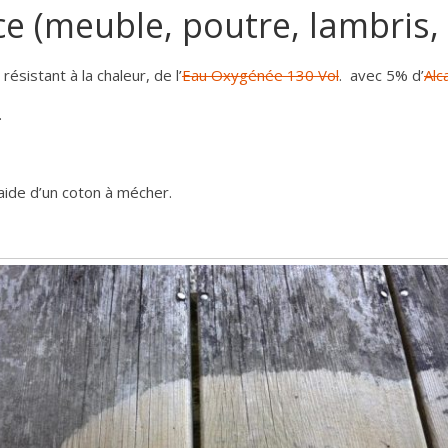
ce (meuble, poutre, lambris,
sistant à la chaleur, de l’
Eau Oxygénée 130 Vol
. avec 5% d’
Alca
.
’aide d’un coton à mécher.