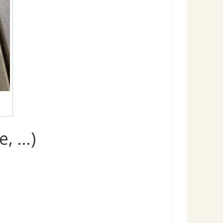
e, …)