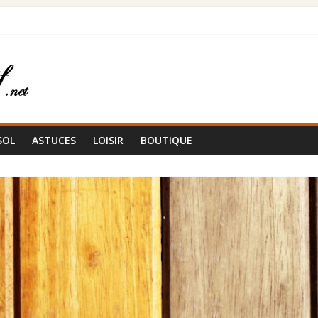
en bois ?
ancien ?
terni
SOL
ASTUCES
LOISIR
BOUTIQUE