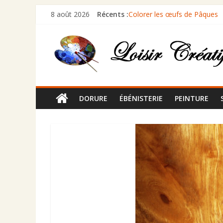
8 août 2026
Récents :
Colorer les œufs de Pâques
Comment peindre des volets 
Comment restaurer un cadre 
Comment rénover un marbre 
Comment céruser un meuble
DORURE
ÉBÉNISTERIE
PEINTURE