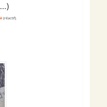
 …)
li
(réactif).