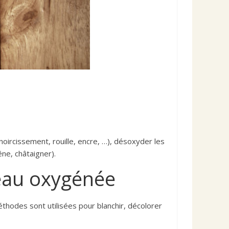
oircissement, rouille, encre, …), désoxyder les
êne, châtaigner).
l’eau oxygénée
thodes sont utilisées pour blanchir, décolorer