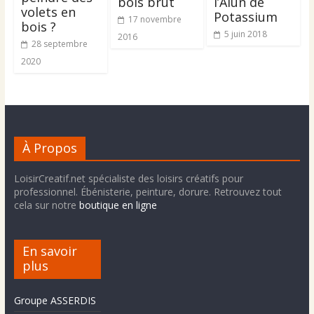
bois brut
l’Alun de
volets en
Potassium
17 novembre
bois ?
5 juin 2018
2016
28 septembre
2020
À Propos
LoisirCreatif.net spécialiste des loisirs créatifs pour
professionnel. Ébénisterie, peinture, dorure. Retrouvez tout
cela sur notre
boutique en ligne
En savoir
plus
Groupe ASSERDIS